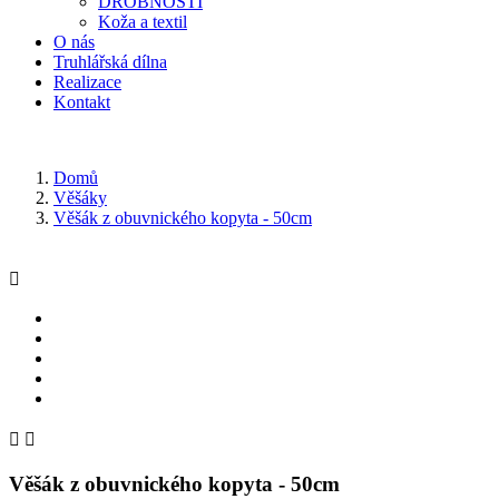
DROBNOSTI
Koža a textil
O nás
Truhlářská dílna
Realizace
Kontakt
Domů
Věšáky
Věšák z obuvnického kopyta - 50cm



Věšák z obuvnického kopyta - 50cm