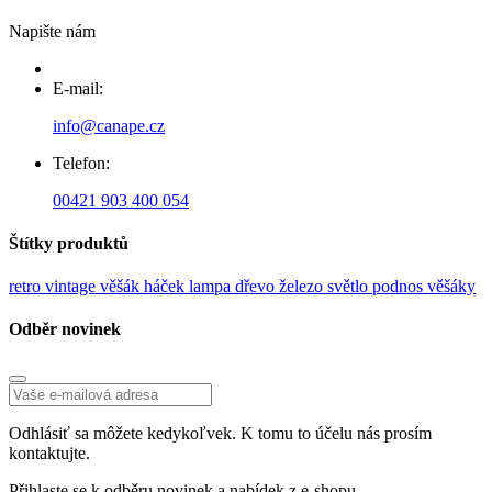
Napište nám
E-mail:
info@canape.cz
Telefon:
00421 903 400 054
Štítky produktů
retro
vintage
věšák
háček
lampa
dřevo
železo
světlo
podnos
věšáky
Odběr novinek
Odhlásiť sa môžete kedykoľvek. K tomu to účelu nás prosím
kontaktujte.
Přihlaste se k odběru novinek a nabídek z e-shopu.