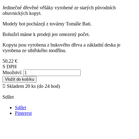
Jedinečné dřevěné věšáky vyrobené ze starých původních
obuvnických kopyt.
Modely bot pocházejí z továrny Tomáše Bati.
Bohužel máme k prodeji jen omezený počet.
Kopyta jsou vyrobena z bukového dřeva a základní deska je
vyrobena ze sibiřského modřínu.
50,22 €
S DPH
Množství:
Vložit do košíku

Skladem 20 ks (do 24 hod)
Sdílet
Sdílet
Pinterest