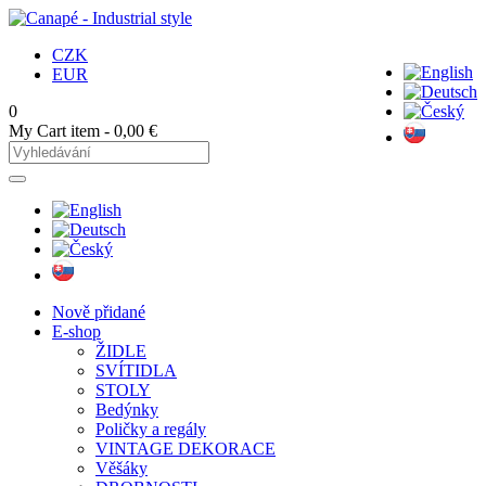
CZK
EUR
0
My Cart
item -
0,00 €
Nově přidané
E-shop
ŽIDLE
SVÍTIDLA
STOLY
Bedýnky
Poličky a regály
VINTAGE DEKORACE
Věšáky