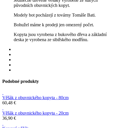
Jedinečné dřevěné věšáky vyrobené ze starých
původních obuvnických kopyt.
Modely bot pocházejí z továrny Tomáše Bati.
Bohužel máme k prodeji jen omezený počet.
Kopyta jsou vyrobena z bukového dřeva a základní
deska je vyrobena ze sibiřského modřínu.
Podobné produkty
Věšák z obuvnického kopyta - 80cm
60,48 €
Věšák z obuvnického kopyta - 20cm
36,90 €