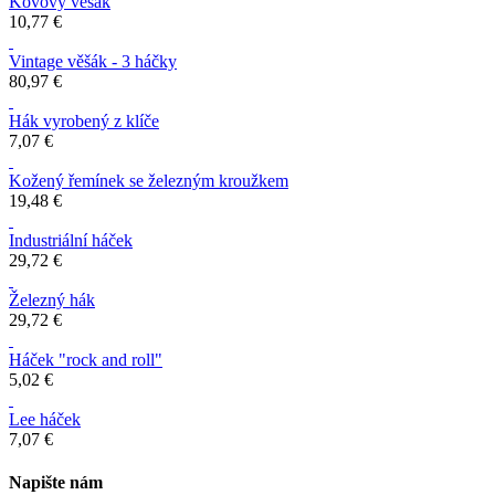
Kovový věšák
10,77 €
Vintage věšák - 3 háčky
80,97 €
Hák vyrobený z klíče
7,07 €
Kožený řemínek se železným kroužkem
19,48 €
Industriální háček
29,72 €
Železný hák
29,72 €
Háček "rock and roll"
5,02 €
Lee háček
7,07 €
Napište nám