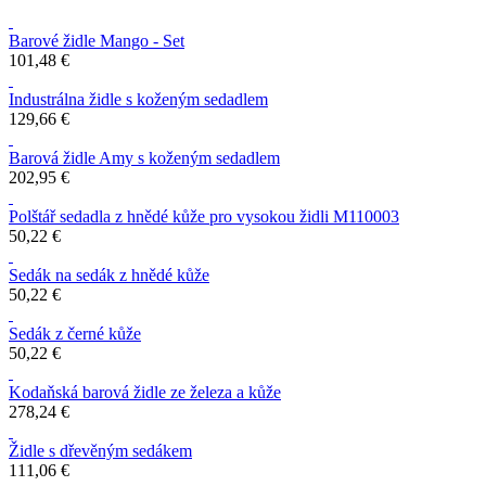
Barové židle Mango - Set
101,48 €
Industrálna židle s koženým sedadlem
129,66 €
Barová židle Amy s koženým sedadlem
202,95 €
Polštář sedadla z hnědé kůže pro vysokou židli M110003
50,22 €
Sedák na sedák z hnědé kůže
50,22 €
Sedák z černé kůže
50,22 €
Kodaňská barová židle ze železa a kůže
278,24 €
Židle s dřevěným sedákem
111,06 €