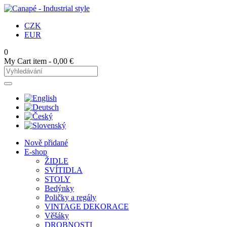
CZK
EUR
0
My Cart
item -
0,00 €
Nově přidané
E-shop
ŽIDLE
SVÍTIDLA
STOLY
Bedýnky
Poličky a regály
VINTAGE DEKORACE
Věšáky
DROBNOSTI