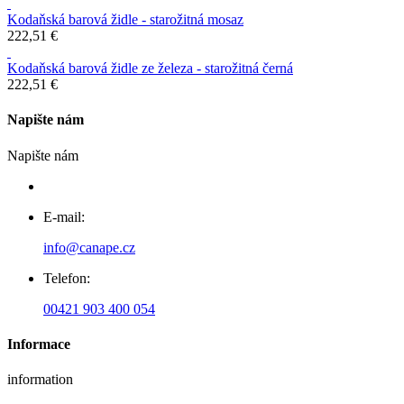
Kodaňská barová židle - starožitná mosaz
222,51 €
Kodaňská barová židle ze železa - starožitná černá
222,51 €
Napište nám
Napište nám
E-mail:
info@canape.cz
Telefon:
00421 903 400 054
Informace
information