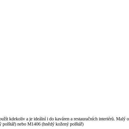
žít kdekoliv a je ideální i do kaváren a restauračních interiérů. Malý 
 polštář) nebo M1406 (hnědý kožený polštář)