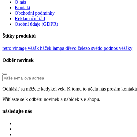
O nás
Kontakt
Obchodní podmínky
Reklamační řád
Osobní údaje (GDPR)
Štítky produktů
retro
vintage
věšák
háček
lampa
dřevo
železo
světlo
podnos
věšáky
Odběr novinek
Odhlásiť sa môžete kedykoľvek. K tomu to účelu nás prosím kontaktu
Přihlaste se k odběru novinek a nabídek z e-shopu.
následujte nás