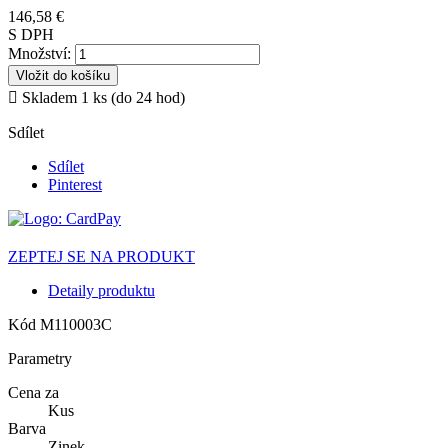
146,58 €
S DPH
Množství:
Vložit do košíku

Skladem 1 ks (do 24 hod)
Sdílet
Sdílet
Pinterest
ZEPTEJ SE NA PRODUKT
Detaily produktu
Kód
M110003C
Parametry
Cena za
Kus
Barva
Zinek