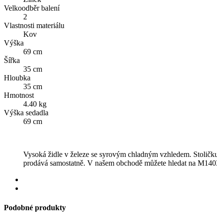
Velkoodběr balení
2
Vlastnosti materiálu
Kov
Výška
69 cm
Šířka
35 cm
Hloubka
35 cm
Hmotnost
4.40 kg
Výška sedadla
69 cm
Vysoká židle v železe se syrovým chladným vzhledem. Stoličku l
prodává samostatně. V našem obchodě můžete hledat na M1403
Podobné produkty